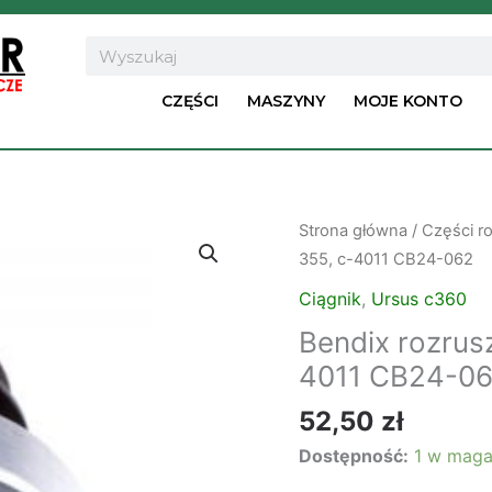
Search
CZĘŚCI
MASZYNY
MOJE KONTO
ilość
Strona główna
/
Części ro
Bendix
355, c-4011 CB24-062
rozrusznika
Ciągnik
,
Ursus c360
R-
Bendix rozrus
7
4011 CB24-0
do
C-
52,50
zł
360,
Dostępność:
1 w maga
c-
355,