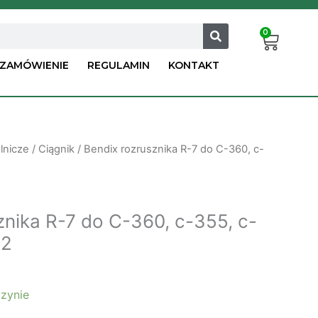
0
Cart
ZAMÓWIENIE
REGULAMIN
KONTAKT
lnicze
/
Ciągnik
/ Bendix rozrusznika R-7 do C-360, c-
znika R-7 do C-360, c-355, c-
62
zynie