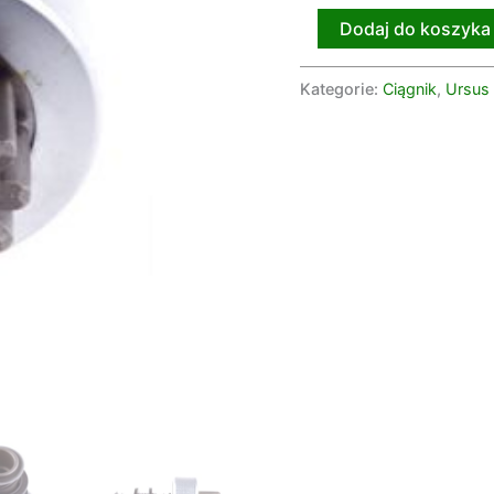
c-
Dodaj do koszyka
4011
CB24-
Kategorie:
Ciągnik
,
Ursus
062