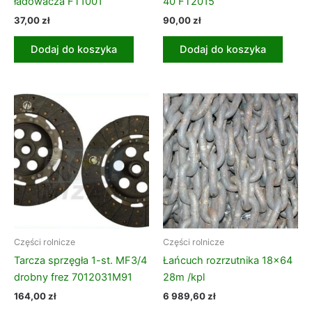
ładowacza FT1001
40 FT2015
37,00
zł
90,00
zł
Dodaj do koszyka
Dodaj do koszyka
Części rolnicze
Części rolnicze
Tarcza sprzęgła 1-st. MF3/4
Łańcuch rozrzutnika 18×64
drobny frez 7012031M91
28m /kpl
164,00
zł
6 989,60
zł