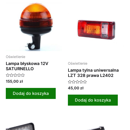
Oświetlenie
Lampa błyskowa 12V
Oświetlenie
SATURNELLO
Lampa tylna uniwersalna
LZT 328 prawa L2402
Oceniono
155,00
zł
0
Oceniono
na
45,00
zł
0
5
Dodaj do koszyka
na
5
Dodaj do koszyka