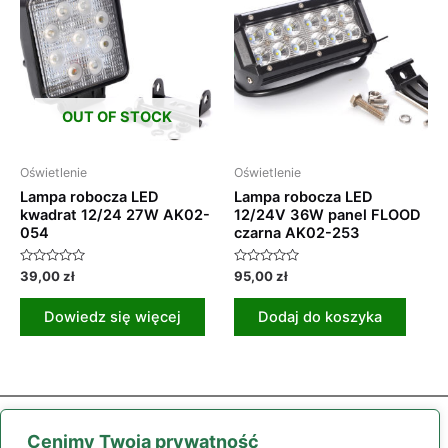
OUT OF STOCK
Oświetlenie
Oświetlenie
Lampa robocza LED
Lampa robocza LED
kwadrat 12/24 27W AK02-
12/24V 36W panel FLOOD
054
czarna AK02-253
Oceniono
Oceniono
39,00
zł
95,00
zł
0
0
na
na
5
5
Dowiedz się więcej
Dodaj do koszyka
Cenimy Twoją prywatność