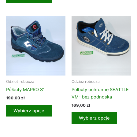
Ten
Ten
produkt
produkt
ma
ma
wiele
wiele
wariantów.
wariantó
Opcje
Opcje
można
można
wybrać
wybrać
na
na
Odzież robocza
Odzież robocza
stronie
stronie
Półbuty MAPRO S1
Półbuty ochronne SEATTLE
produktu
produktu
VM- bez podnoska
190,00
zł
169,00
zł
Wybierz opcje
Wybierz opcje