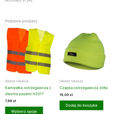
Rozmiary S-3XL
Podobne produkty
Ten
produkt
ma
wiele
wariantów.
Opcje
można
wybrać
na
Odzież robocza
Odzież robocza
stronie
Kamizelka ostrzegawcza z
Czapka ostrzegawcza żółta
produktu
dwoma pasami H2017
19,00
zł
7,98
zł
Dodaj do koszyka
Wybierz opcje