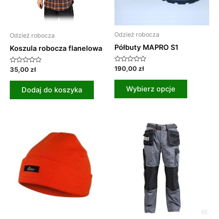
można
wybrać
na
Odzież robocza
Odzież robocza
stronie
Półbuty MAPRO S1
Koszula robocza flanelowa
produktu
Oceniono
190,00
zł
Oceniono
35,00
zł
0
0
na
na
5
5
Wybierz opcje
Dodaj do koszyka