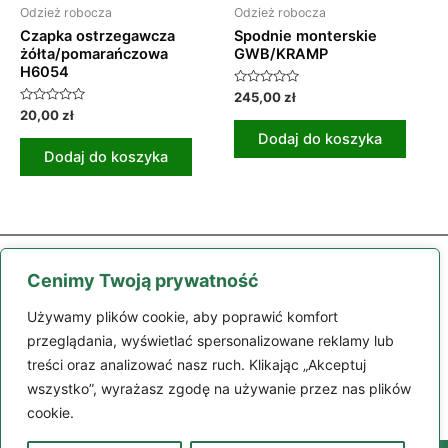
Odzież robocza
Odzież robocza
Czapka ostrzegawcza
Spodnie monterskie
żółta/pomarańczowa
GWB/KRAMP
H6054
Oceniono
245,00
zł
0
Oceniono
20,00
zł
na
0
5
Dodaj do koszyka
na
5
Dodaj do koszyka
Cenimy Twoją prywatność
Używamy plików cookie, aby poprawić komfort
przeglądania, wyświetlać spersonalizowane reklamy lub
treści oraz analizować nasz ruch. Klikając „Akceptuj
Części
Maszyny
Moje konto
Zamówienie
Regulamin
wszystko”, wyrażasz zgodę na używanie przez nas plików
Kontakt
cookie.