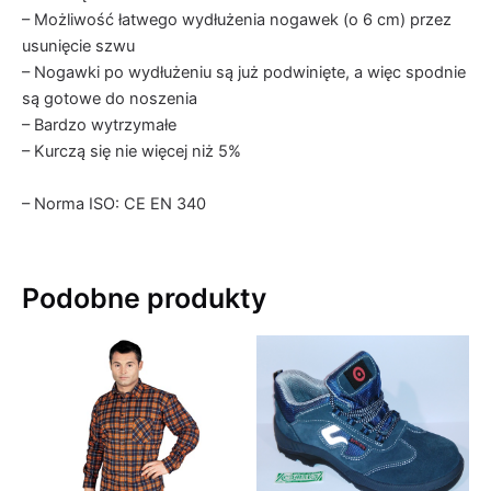
– Możliwość łatwego wydłużenia nogawek (o 6 cm) przez
usunięcie szwu
– Nogawki po wydłużeniu są już podwinięte, a więc spodnie
są gotowe do noszenia
– Bardzo wytrzymałe
– Kurczą się nie więcej niż 5%
– Norma ISO: CE EN 340
Podobne produkty
Ten
produkt
ma
wiele
wariantó
Opcje