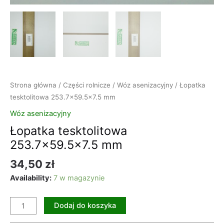
Strona główna
/
Części rolnicze
/
Wóz asenizacyjny
/ Łopatka
tesktolitowa 253.7×59.5×7.5 mm
Wóz asenizacyjny
Łopatka tesktolitowa
253.7×59.5×7.5 mm
34,50
zł
Availability:
7 w magazynie
Dodaj do koszyka