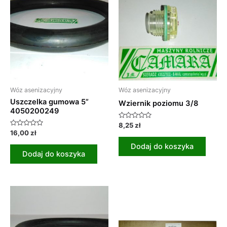
Wóz asenizacyjny
Wóz asenizacyjny
Uszczelka gumowa 5”
Wziernik poziomu 3/8
4050200249
Oceniono
8,25
zł
0
Oceniono
16,00
zł
na
0
5
na
Dodaj do koszyka
5
Dodaj do koszyka