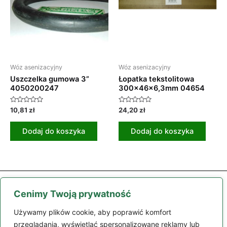
Wóz asenizacyjny
Wóz asenizacyjny
Uszczelka gumowa 3”
Łopatka tekstolitowa
4050200247
300x46x6,3mm 04654
Oceniono
Oceniono
10,81
zł
24,20
zł
0
0
na
na
5
5
Dodaj do koszyka
Dodaj do koszyka
Cenimy Twoją prywatność
Używamy plików cookie, aby poprawić komfort
przeglądania, wyświetlać spersonalizowane reklamy lub