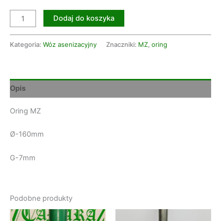
Dodaj do koszyka
Kategoria:
Wóz asenizacyjny
Znaczniki:
MZ
,
oring
Opis
Oring MZ
Ø-160mm
G-7mm
Podobne produkty