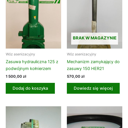
BRAK W MAGAZYNIE
Wóz asenizacyjny
Wóz asenizacyjny
Zasuwa hydrauliczna 125 z
Mechanizm zamykający do
podwójnym kołnierzem
zasuwy 150 HER21
1 500,00
zł
570,00
zł
Dodaj do koszyka
Dowiedz się więcej