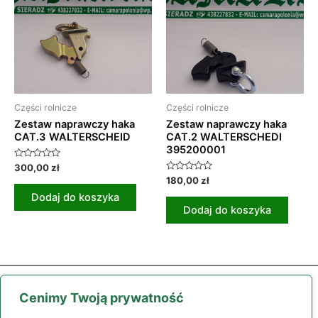
Części rolnicze
Części rolnicze
Zestaw naprawczy haka
Zestaw naprawczy haka
CAT.3 WALTERSCHEID
CAT.2 WALTERSCHEDI
395200001
Oceniono
300,00
zł
0
Oceniono
180,00
zł
na
0
5
Dodaj do koszyka
na
5
Dodaj do koszyka
Cenimy Twoją prywatność