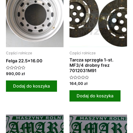
Części rolnicze
Części rolnicze
Tarcza sprzęgła 1-st.
Felga 22.5×16.00
MF3/4 drobny frez
7012031M91
Oceniono
990,00
zł
0
na
Oceniono
164,00
zł
5
Dodaj do koszyka
0
na
5
Dodaj do koszyka