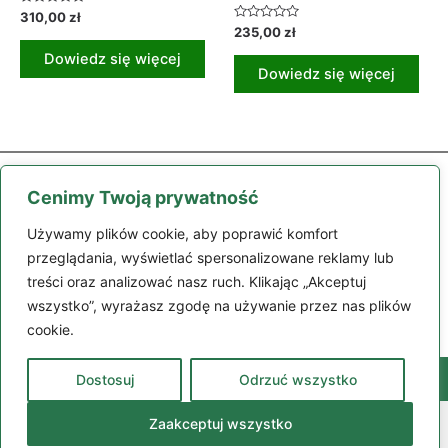
Oceniono
310,00
zł
0
Oceniono
235,00
zł
na
0
5
na
Dowiedz się więcej
5
Dowiedz się więcej
Cenimy Twoją prywatność
Używamy plików cookie, aby poprawić komfort
przeglądania, wyświetlać spersonalizowane reklamy lub
treści oraz analizować nasz ruch. Klikając „Akceptuj
Części
Maszyny
Moje konto
Zamówienie
Regulamin
wszystko”, wyrażasz zgodę na używanie przez nas plików
Kontakt
cookie.
Dostosuj
Odrzuć wszystko
98-200 Sieradz, ul. Polskiej Organizacji Wojskowej 132
664 305 109
© Camara Polska 2024 | Strona wykorzystuje pliki cookies |
Zaakceptuj wszystko
Realizacja: LiderOnline