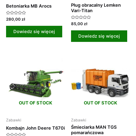
Pług obracalny Lemken
Betoniarka MB Arocs
Vari-Titan
Oceniono
280,00
zł
0
Oceniono
85,00
zł
na
0
5
na
Dowiedz się więcej
5
Dowiedz się więcej
OUT OF STOCK
OUT OF STOCK
Zabawki
Zabawki
Śmieciarka MAN TGS
Kombajn John Deere T670i
pomarańczowa