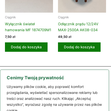
Ciągnik
Ciągnik
Wyłącznik świateł
Odłącznik prądu 12/24V
hamowania MF 1874709M1
MAX-2500A AK08-034
7,50
zł
49,50
zł
Dodaj do koszyka
Dodaj do koszyka
Cenimy Twoją prywatność
Używamy plików cookie, aby poprawić komfort
przeglądania, wyświetlać spersonalizowane reklamy lub
treści oraz analizować nasz ruch. Klikając „Akceptuj
Części
Maszyny
Moje konto
Zamówienie
Regulamin
wszystko”, wyrażasz zgodę na używanie przez nas plików
Kontakt
cookie.