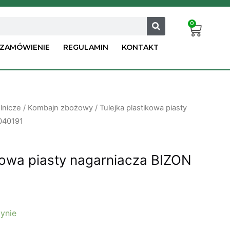
0
Car
ZAMÓWIENIE
REGULAMIN
KONTAKT
lnicze
/
Kombajn zbożowy
/ Tulejka plastikowa piasty
040191
ikowa piasty nagarniacza BIZON
ynie