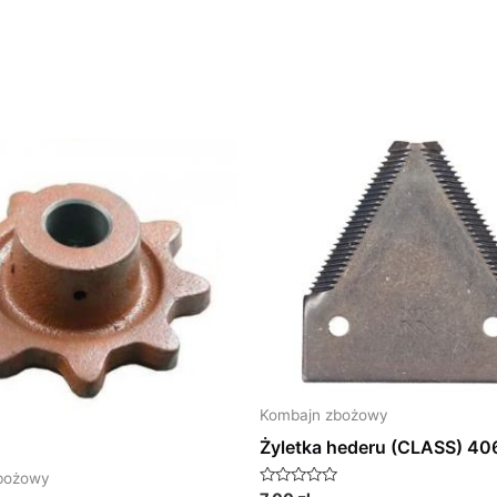
Kombajn zbożowy
Żyletka hederu (CLASS) 4
bożowy
Oceniono