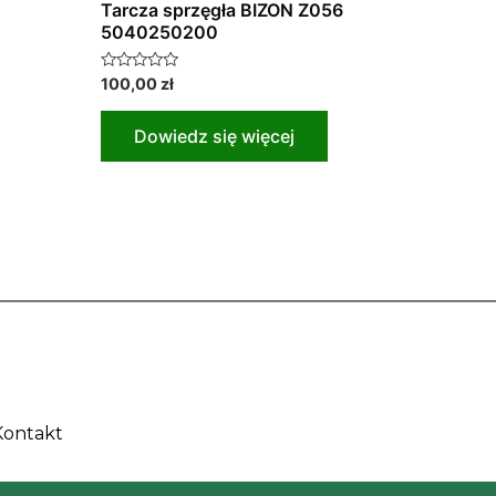
Tarcza sprzęgła BIZON Z056
5040250200
Oceniono
100,00
zł
0
na
5
Dowiedz się więcej
Kontakt