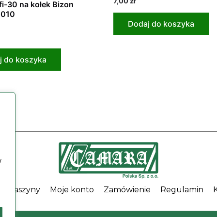
7,00
zł
fi-30 na kołek Bizon
0
na
0010
5
Dodaj do koszyka
j do koszyka
w
Maszyny
Moje konto
Zamówienie
Regulamin