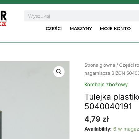
Search
CZĘŚCI
MASZYNY
MOJE KONTO
ilość
Strona główna
/
Części ro
Tulejka
nagarniacza BIZON 5040
plastikowa
Kombajn zbożowy
piasty
Tulejka plast
nagarniacza
5040040191
BIZON
5040040191
4,79
zł
Availability:
6 w magaz