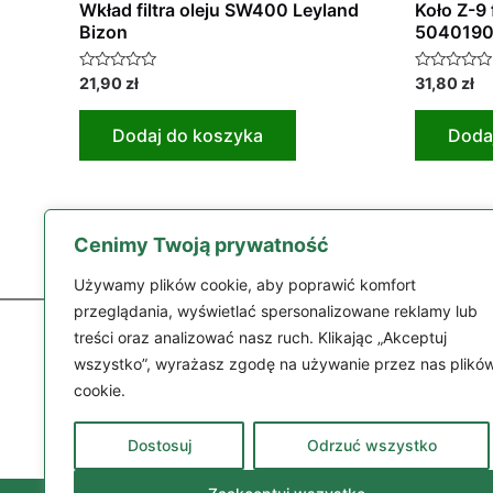
Wkład filtra oleju SW400 Leyland
Koło Z-9 
Bizon
504019
Oceniono
Oceniono
21,90
zł
31,80
zł
0
0
na
na
5
5
Dodaj do koszyka
Doda
Cenimy Twoją prywatność
Używamy plików cookie, aby poprawić komfort
przeglądania, wyświetlać spersonalizowane reklamy lub
treści oraz analizować nasz ruch. Klikając „Akceptuj
wszystko”, wyrażasz zgodę na używanie przez nas plikó
cookie.
Części
Dostosuj
Odrzuć wszystko