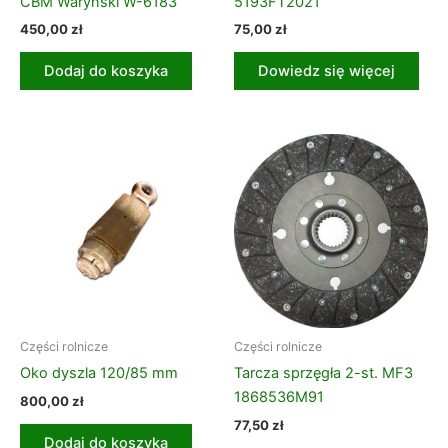
CBM Waryński W-6183
5193FT2021
450,00
zł
75,00
zł
Dodaj do koszyka
Dowiedz się więcej
Części rolnicze
Części rolnicze
Oko dyszla 120/85 mm
Tarcza sprzęgła 2-st. MF3
1868536M91
800,00
zł
77,50
zł
Dodaj do koszyka