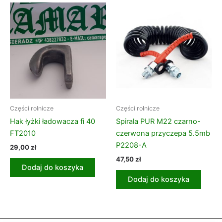
Części rolnicze
Części rolnicze
Hak łyżki ładowacza fi 40
Spirala PUR M22 czarno-
FT2010
czerwona przyczepa 5.5mb
P2208-A
29,00
zł
47,50
zł
Dodaj do koszyka
Dodaj do koszyka