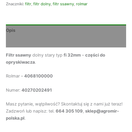
Znaczniki:
filtr
,
filtr dolny
,
filtr ssawny
,
rolmar
Opis
Opinie (0)
Filtr ssawny
dolny stary typ
fi 32mm
–
części do
opryskiwacza
.
Rolmar –
4068100000
Numer:
40270202491
Masz pytanie, wątpliwość? Skontaktuj się z nami już teraz!
Zadzwoń lub napisz: tel.
664 305 109
,
sklep@agromir-
polska.pl
.