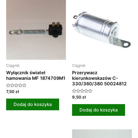
Ciągnik
Ciągnik
Wyłącznik świateł
Przerywacz
hamowania MF 1874709M1
kierunkowskazów C-
330/360/380 50024812
Oceniono
7,50
zł
0
Oceniono
9,50
zł
na
0
5
Dodaj do koszyka
na
5
Dodaj do koszyka