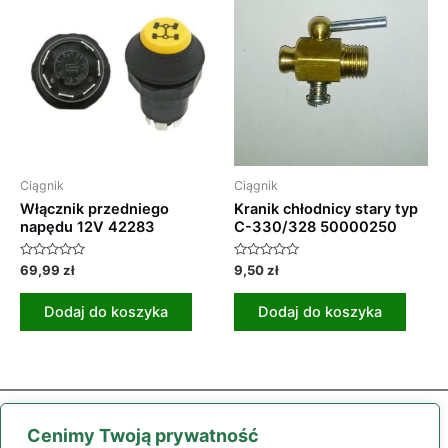
Ciągnik
Ciągnik
Włącznik przedniego
Kranik chłodnicy stary typ
napędu 12V 42283
C-330/328 50000250
Oceniono
Oceniono
69,99
zł
9,50
zł
0
0
na
na
5
5
Dodaj do koszyka
Dodaj do koszyka
Cenimy Twoją prywatność