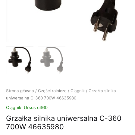
Strona główna
/
Części rolnicze
/
Ciągnik
/ Grzałka silnika
uniwersalna C-360 700W 46635980
Ciągnik
,
Ursus c360
Grzałka silnika uniwersalna C-360
700W 46635980