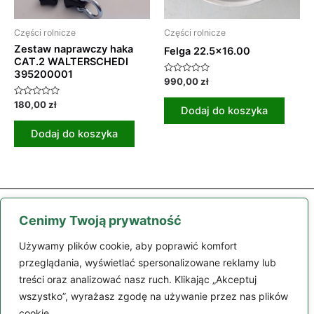
Części rolnicze
Części rolnicze
Zestaw naprawczy haka
Felga 22.5×16.00
CAT.2 WALTERSCHEDI
395200001
Oceniono
990,00
zł
0
na
Oceniono
180,00
zł
5
Dodaj do koszyka
0
na
5
Dodaj do koszyka
Cenimy Twoją prywatność
Używamy plików cookie, aby poprawić komfort
przeglądania, wyświetlać spersonalizowane reklamy lub
treści oraz analizować nasz ruch. Klikając „Akceptuj
Części
Maszyny
Moje konto
Zamówienie
Regulamin
wszystko”, wyrażasz zgodę na używanie przez nas plików
Kontakt
cookie.