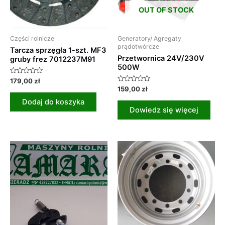
OUT OF STOCK
Części rolnicze
Generatory/ Agregaty
prądotwórcze
Tarcza sprzęgła 1-szt. MF3
Przetwornica 24V/230V
gruby frez 7012237M91
500W
Oceniono
179,00
zł
0
Oceniono
159,00
zł
na
0
5
na
Dodaj do koszyka
5
Dowiedz się więcej