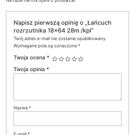
Na razie nie ma opinii o produkcie.
Napisz pierwszą opinię o „Łańcuch
rozrzutnika 18×64 28m /kpl”
Twój adres e-mail nie zostanie opublikowany.
Wymagane pola są oznaczone
*
Twoja ocena
*
Twoja opinia
*
Nazwa
*
E-mail
*