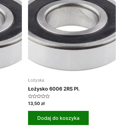
Łożyska
Łożysko 6006 2RS Pl.
Oceniono
13,50
zł
0
na
5
Dodaj do koszyka