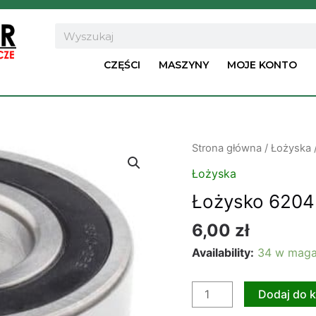
Search
CZĘŚCI
MASZYNY
MOJE KONTO
ilość
Strona główna
/
Łożyska
Łożysko
Łożyska
6204
Łożysko 6204
2RS
imp
6,00
zł
Availability:
34 w maga
Dodaj do 