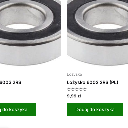
Łożyska
 6003 2RS
Łożysko 6002 2RS (PL)
Oceniono
9,99
zł
0
na
5
j do koszyka
Dodaj do koszyka