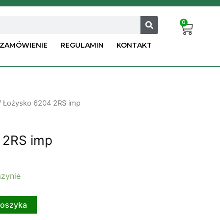
0
Car
ZAMÓWIENIE
REGULAMIN
KONTAKT
/ Łożysko 6204 2RS imp
 2RS imp
zynie
koszyka