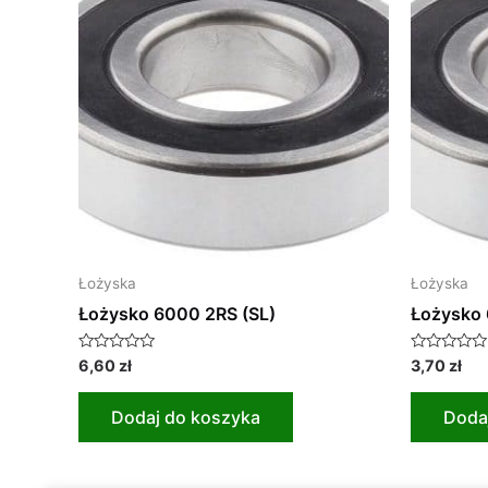
Łożyska
Łożyska
Łożysko 6000 2RS (SL)
Łożysko
Oceniono
Oceniono
6,60
zł
3,70
zł
0
0
na
na
5
5
Dodaj do koszyka
Doda