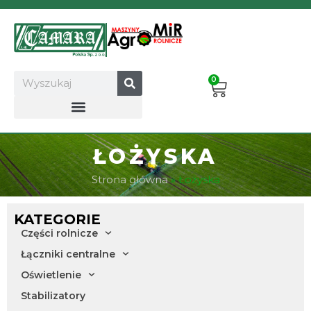
Przejdź
do
treści
Search
0
Cart
ŁOŻYSKA
Strona główna
»
Łożyska
KATEGORIE
Części rolnicze
Łączniki centralne
Oświetlenie
Stabilizatory