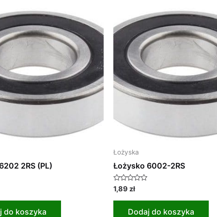
Łożyska
6202 2RS (PL)
Łożysko 6002-2RS
Oceniono
1,89
zł
0
na
5
j do koszyka
Dodaj do koszyka