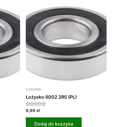
Łożyska
Łożysko 6002 2RS (PL)
Oceniono
9,99
zł
0
na
5
Dodaj do koszyka