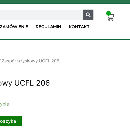
0
Car
ZAMÓWIENIE
REGULAMIN
KONTAKT
/ Zespół łożyskowy UCFL 206
kowy UCFL 206
ynie
koszyka