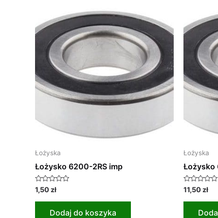
Łożyska
Łożyska
Łożysko 6200-2RS imp
Łożysko 
Oceniono
Oceniono
1,50
zł
11,50
zł
0
0
na
na
5
5
Dodaj do koszyka
Doda