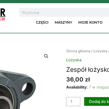
Search
CZĘŚCI
MASZYNY
MOJE KONTO
ilość
Strona główna
/
Łożyska
Zespół
Łożyska
łożyskowy
Zespół łożys
UCFL
206
36,00
zł
Availability:
7 w magaz
Dodaj do 