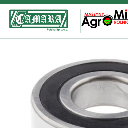
Przejdź
do
treści