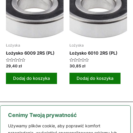
Łożyska
Łożyska
Łożysko 6009 2RS (PL)
Łożysko 6010 2RS (PL)
Oceniono
Oceniono
29,40
zł
30,85
zł
0
0
na
na
5
5
Dodaj do koszyka
Dodaj do koszyka
Cenimy Twoją prywatność
Używamy plików cookie, aby poprawić komfort
przeglądania, wyświetlać spersonalizowane reklamy lub