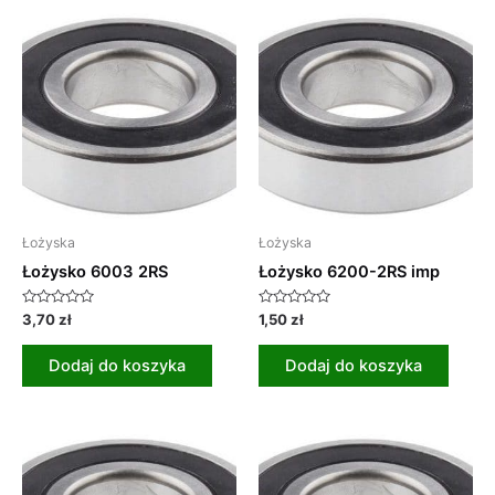
Łożyska
Łożyska
Łożysko 6003 2RS
Łożysko 6200-2RS imp
Oceniono
Oceniono
3,70
zł
1,50
zł
0
0
na
na
5
5
Dodaj do koszyka
Dodaj do koszyka