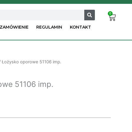
0
Cart
ZAMÓWIENIE
REGULAMIN
KONTAKT
/ Łożysko oporowe 51106 imp.
owe 51106 imp.