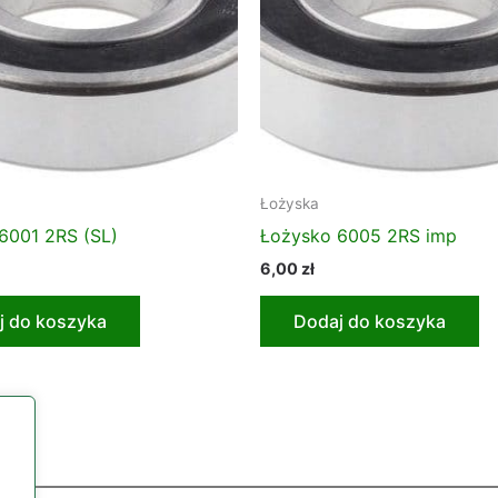
Łożyska
6001 2RS (SL)
Łożysko 6005 2RS imp
6,00
zł
j do koszyka
Dodaj do koszyka