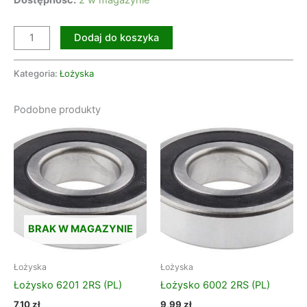
Dostępność:
2 w magazynie
Dodaj do koszyka
Kategoria:
Łożyska
Podobne produkty
BRAK W MAGAZYNIE
Łożyska
Łożyska
Łożysko 6201 2RS (PL)
Łożysko 6002 2RS (PL)
7,10
zł
9,99
zł