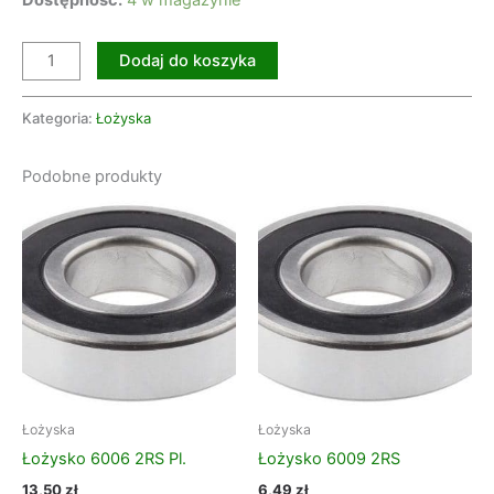
Dostępność:
4 w magazynie
Dodaj do koszyka
Kategoria:
Łożyska
Podobne produkty
Łożyska
Łożyska
Łożysko 6006 2RS Pl.
Łożysko 6009 2RS
13,50
zł
6,49
zł