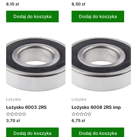
Oceniono
Oceniono
8,10
zł
8,50
zł
0
0
na
na
5
5
Dodaj do koszyka
Dodaj do koszyka
Łożyska
Łożyska
Łożysko 6003 2RS
Łożysko 6008 2RS imp
Oceniono
Oceniono
3,70
zł
6,75
zł
0
0
na
na
5
5
Dodaj do koszyka
Dodaj do koszyka