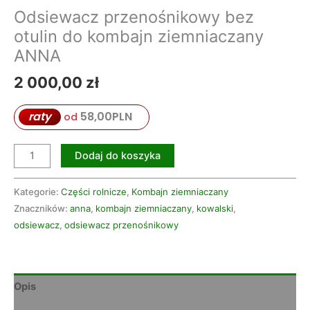
Odsiewacz przenośnikowy bez
otulin do kombajn ziemniaczany
ANNA
2 000,00
zł
raty
58,00
PLN
od
Dodaj do koszyka
Kategorie:
Części rolnicze
,
Kombajn ziemniaczany
Znaczników:
anna
,
kombajn ziemniaczany
,
kowalski
,
odsiewacz
,
odsiewacz przenośnikowy
Opis