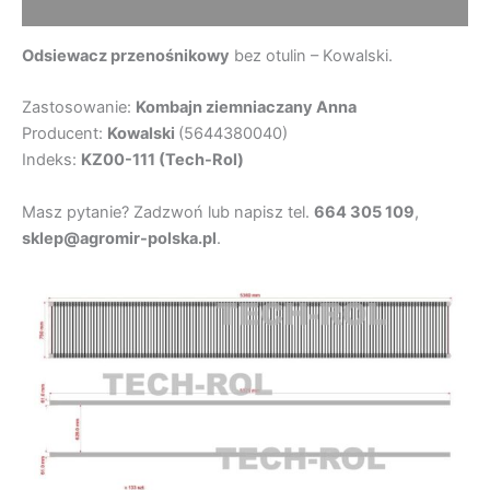
Opinie (0)
Odsiewacz przenośnikowy
bez otulin – Kowalski.
Zastosowanie:
Kombajn ziemniaczany Anna
Producent:
Kowalski
(5644380040)
Indeks:
KZ00-111 (Tech-Rol)
Masz pytanie? Zadzwoń lub napisz tel.
664 305 109
,
sklep@agromir-polska.pl
.