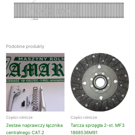
Podobne produkty
Części rolnicze
Części rolnicze
Zestaw naprawczy łącznika
Tarcza sprzęgła 2-st. MF3
centralnego CAT.2
1868536M91