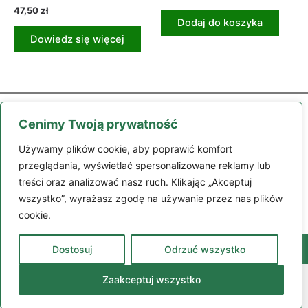
47,50
zł
Dodaj do koszyka
Dowiedz się więcej
Cenimy Twoją prywatność
Używamy plików cookie, aby poprawić komfort
przeglądania, wyświetlać spersonalizowane reklamy lub
treści oraz analizować nasz ruch. Klikając „Akceptuj
Części
Maszyny
Moje konto
Zamówienie
Regulamin
wszystko”, wyrażasz zgodę na używanie przez nas plików
Kontakt
cookie.
Dostosuj
Odrzuć wszystko
98-200 Sieradz, ul. Polskiej Organizacji Wojskowej 132
664 305 109
© Camara Polska 2024 | Strona wykorzystuje pliki cookies |
Zaakceptuj wszystko
Realizacja: LiderOnline