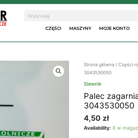
Search
CZĘŚCI
MASZYNY
MOJE KONTO
ilość
Strona główna
/
Części ro
Palec
3043530050
zagarniacza-
Siewnik
3
Palec zagarni
fi-
3043530050
6mm
prawy
4,50
zł
3043530050
Availability:
8 w magaz