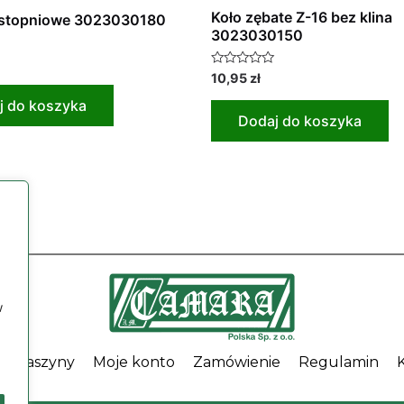
Koło zębate Z-16 bez klina
ystopniowe 3023030180
3023030150
Oceniono
10,95
zł
0
na
j do koszyka
5
Dodaj do koszyka
w
Maszyny
Moje konto
Zamówienie
Regulamin