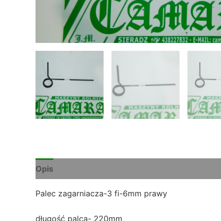
Opis
Palec zagarniacza-3 fi-6mm prawy
długość palca- 220mm