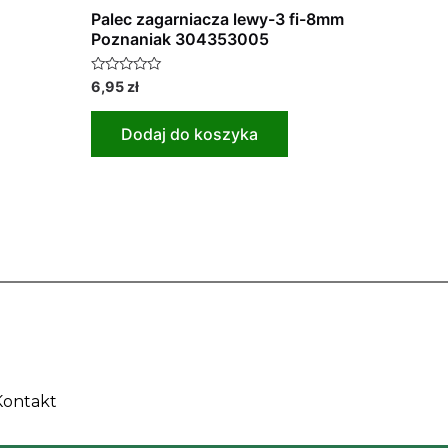
Palec zagarniacza lewy-3 fi-8mm
Poznaniak 304353005
Oceniono
6,95
zł
0
na
5
Dodaj do koszyka
Kontakt