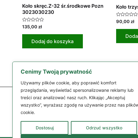
Koło skręc.Z-32 śr.środkowe Pozn
Koło trz
3023030230
Oceniono
90,00
zł
0
Oceniono
135,00
zł
na
0
5
na
Doda
5
Dodaj do koszyka
Cenimy Twoją prywatność
Używamy plików cookie, aby poprawić komfort
przeglądania, wyświetlać spersonalizowane reklamy lub
treści oraz analizować nasz ruch. Klikając „Akceptuj
wszystko”, wyrażasz zgodę na używanie przez nas plikó
cookie.
Części
Dostosuj
Odrzuć wszystko