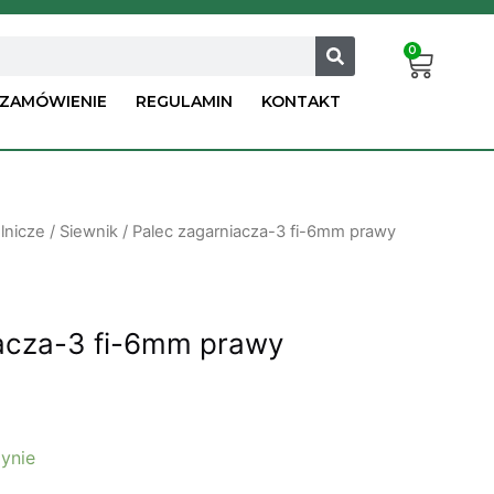
0
Car
ZAMÓWIENIE
REGULAMIN
KONTAKT
lnicze
/
Siewnik
/ Palec zagarniacza-3 fi-6mm prawy
acza-3 fi-6mm prawy
ynie