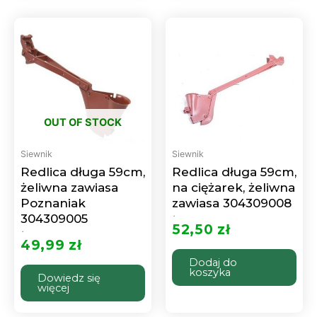
OUT OF STOCK
Siewnik
Siewnik
Redlica długa 59cm,
Redlica długa 59cm,
żeliwna zawiasa
na ciężarek, żeliwna
Poznaniak
zawiasa 304309008
304309005
Oceniono
0
52,50
zł
na
5
Oceniono
0
49,99
zł
na
5
Dodaj do
koszyka
Dowiedz się
więcej