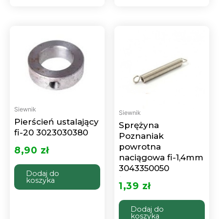
Siewnik
Siewnik
Pierścień ustalający
Sprężyna
fi-20 3023030380
Poznaniak
powrotna
Oceniono
0
8,90
zł
na
5
naciągowa fi-1,4mm
3043350050
Dodaj do
koszyka
Oceniono
0
1,39
zł
na
5
Dodaj do
koszyka