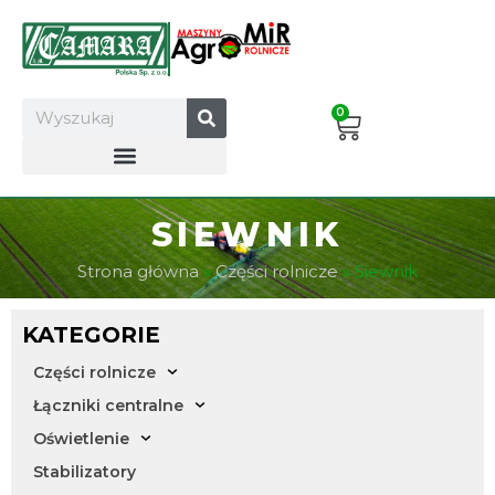
Skip
to
content
Search
0
Cart
SIEWNIK
Strona główna
»
Części rolnicze
»
Siewnik
KATEGORIE
Części rolnicze
Łączniki centralne
Oświetlenie
Stabilizatory