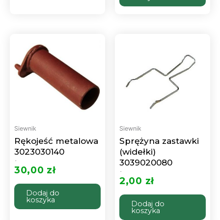
Siewnik
Siewnik
Rękojeść metalowa
Sprężyna zastawki
3023030140
(widełki)
3039020080
Oceniono
0
30,00
zł
na
5
Oceniono
0
2,00
zł
na
5
Dodaj do
koszyka
Dodaj do
koszyka