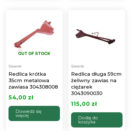
OUT OF STOCK
Siewnik
Siewnik
Redlica krótka
Redlica długa 59cm
35cm metalowa
żeliwny zawias na
zawiasa 304308008
ciężarek
3043090030
Oceniono
0
54,00
zł
na
5
Oceniono
0
115,00
zł
na
5
Dowiedz się
więcej
Dodaj do
koszyka