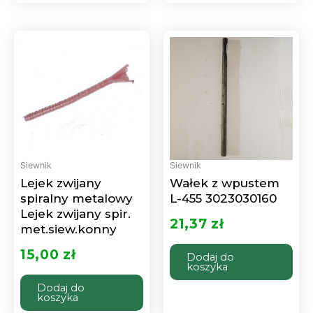
Siewnik
Siewnik
Lejek zwijany
Wałek z wpustem
spiralny metalowy
L-455 3023030160
Lejek zwijany spir.
Oceniono
0
21,37
zł
na
met.siew.konny
5
Oceniono
0
15,00
zł
Dodaj do
na
5
koszyka
Dodaj do
koszyka