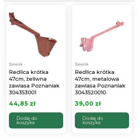
Siewnik
Siewnik
Redlica krótka
Redlica krótka
47cm, żeliwna
47cm, metalowa
zawiasa Poznaniak
zawiasa Poznaniak
304353001
3043520010
Oceniono
Oceniono
0
0
44,85
zł
39,00
zł
na
na
5
5
Dodaj do
Dodaj do
koszyka
koszyka