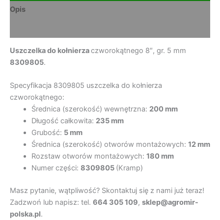
Opis
Opinie (0)
Uszczelka do kołnierza
czworokątnego 8″, gr. 5 mm
8309805
.
Specyfikacja 8309805 uszczelka do kołnierza
czworokątnego:
Średnica (szerokość) wewnętrzna:
200 mm
Długość całkowita:
235 mm
Grubość:
5 mm
Średnica (szerokość) otworów montażowych:
12 mm
Rozstaw otworów montażowych:
180 mm
Numer części:
8309805
(Kramp)
Masz pytanie, wątpliwość? Skontaktuj się z nami już teraz!
Zadzwoń lub napisz: tel.
664 305 109
,
sklep@agromir-
polska.pl
.