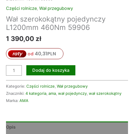
Części rolnicze
,
Wał przegubowy
Wał szerokokątny pojedynczy
L1200mm 460Nm 59906
1 390,00
zł
raty
40,31
PLN
od
Dodaj do koszyka
Kategorie:
Części rolnicze
,
Wał przegubowy
Znaczniki:
4 kategoria
,
ama
,
wał pojedynczy
,
wał szerokokątny
Marka:
AMA
Opis