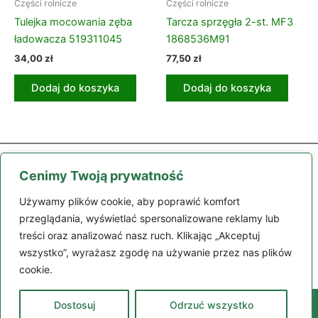
Części rolnicze
Części rolnicze
Tulejka mocowania zęba
Tarcza sprzęgła 2-st. MF3
ładowacza 519311045
1868536M91
34,00
zł
77,50
zł
Dodaj do koszyka
Dodaj do koszyka
Cenimy Twoją prywatność
Używamy plików cookie, aby poprawić komfort
przeglądania, wyświetlać spersonalizowane reklamy lub
treści oraz analizować nasz ruch. Klikając „Akceptuj
Części
Maszyny
Moje konto
Zamówienie
Regulamin
wszystko”, wyrażasz zgodę na używanie przez nas plików
Kontakt
cookie.
Dostosuj
Odrzuć wszystko
98-200 Sieradz, ul. Polskiej Organizacji Wojskowej 132
664 305 109