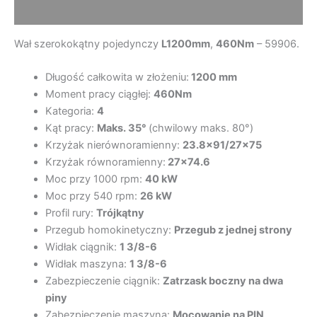
Opinie (0)
Wał szerokokątny pojedynczy
L1200mm
,
460Nm
– 59906.
Długość całkowita w złożeniu:
1200 mm
Moment pracy ciągłej:
460Nm
Kategoria:
4
Kąt pracy:
Maks. 35°
(chwilowy maks. 80°)
Krzyżak nierównoramienny:
23.8×91/27×75
Krzyżak równoramienny:
27×74.6
Moc przy 1000 rpm:
40 kW
Moc przy 540 rpm:
26 kW
Profil rury:
Trójkątny
Przegub homokinetyczny:
Przegub z jednej strony
Widłak ciągnik:
1 3/8-6
Widłak maszyna:
1 3/8-6
Zabezpieczenie ciągnik:
Zatrzask boczny na dwa
piny
Zabezpieczenie maszyna:
Mocowanie na PIN