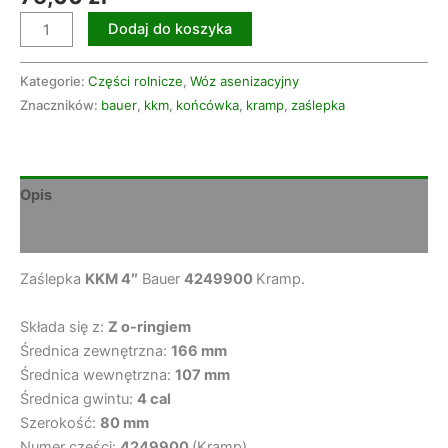
Dodaj do koszyka
Kategorie:
Części rolnicze
,
Wóz asenizacyjny
Znaczników:
bauer
,
kkm
,
końcówka
,
kramp
,
zaślepka
Opis
Opinie (0)
Zaślepka
KKM 4″
Bauer
4249900
Kramp.
Składa się z:
Z o-ringiem
Średnica zewnętrzna:
166 mm
Średnica wewnętrzna:
107 mm
Średnica gwintu:
4 cal
Szerokość:
80 mm
Numer części:
4249900
(Kramp)