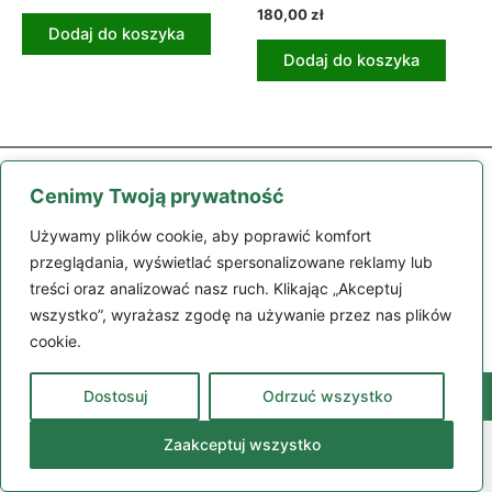
180,00
zł
Dodaj do koszyka
Dodaj do koszyka
Cenimy Twoją prywatność
Używamy plików cookie, aby poprawić komfort
przeglądania, wyświetlać spersonalizowane reklamy lub
treści oraz analizować nasz ruch. Klikając „Akceptuj
Części
Maszyny
Moje konto
Zamówienie
Regulamin
wszystko”, wyrażasz zgodę na używanie przez nas plików
Kontakt
cookie.
Dostosuj
Odrzuć wszystko
98-200 Sieradz, ul. Polskiej Organizacji Wojskowej 132
664 305 109
© Camara Polska 2024 | Strona wykorzystuje pliki cookies |
Zaakceptuj wszystko
Realizacja: LiderOnline