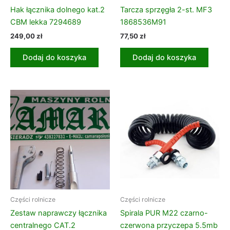
Hak łącznika dolnego kat.2
Tarcza sprzęgła 2-st. MF3
CBM lekka 7294689
1868536M91
249,00
zł
77,50
zł
Dodaj do koszyka
Dodaj do koszyka
Części rolnicze
Części rolnicze
Zestaw naprawczy łącznika
Spirala PUR M22 czarno-
centralnego CAT.2
czerwona przyczepa 5.5mb