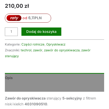
210,00
zł
raty
6,11
PLN
od
Dodaj do koszyka
Kategorie:
Części rolnicze
,
Opryskiwacz
Znaczniki:
techrol
,
zawór
,
zawór do opryskiwacza
,
zawór
sterujący
Opis
Opinie (0)
Zawór do opryskiwacza
sterujący
5-sekcyjny
z filtrem
niski kielich
4031090510
.