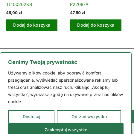
TL100202KR
P2208-A
45,00
zł
47,50
zł
Dodaj do koszyka
Dodaj do koszyka
Cenimy Twoją prywatność
Używamy plików cookie, aby poprawić komfort
przeglądania, wyświetlać spersonalizowane reklamy lub
treści oraz analizować nasz ruch. Klikając „Akceptuj
Części
Maszyny
Moje konto
Zamówienie
Regulamin
wszystko”, wyrażasz zgodę na używanie przez nas plików
Kontakt
cookie.
Dostosuj
Odrzuć wszystko
98-200 Sieradz, ul. Polskiej Organizacji Wojskowej 132
664 305 109
© Camara Polska 2024 | Strona wykorzystuje pliki cookies |
Zaakceptuj wszystko