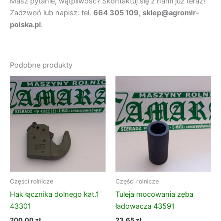
Masz pytanie, wątpliwość? Skontaktuj się z nami już teraz!
Zadzwoń lub napisz: tel.
664 305 109
,
sklep@agromir-
polska.pl
.
Podobne produkty
Części rolnicze
Części rolnicze
Hak łącznika dolnego kat.1
Tuleja mocowania zęba
43301
ładowacza 43591
200,00
zł
23,65
zł