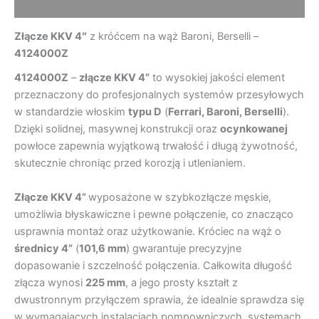
Opinie (0)
Złącze KKV 4″
z króćcem na wąż Baroni, Berselli –
4124000Z
4124000Z
–
złącze KKV 4”
to wysokiej jakości element
przeznaczony do profesjonalnych systemów przesyłowych
w standardzie włoskim
typu D
(
Ferrari, Baroni, Berselli
).
Dzięki solidnej, masywnej konstrukcji oraz
ocynkowanej
powłoce zapewnia wyjątkową trwałość i długą żywotność,
skutecznie chroniąc przed korozją i utlenianiem.
Złącze KKV 4”
wyposażone w szybkozłącze męskie,
umożliwia błyskawiczne i pewne połączenie, co znacząco
usprawnia montaż oraz użytkowanie. Króciec na wąż o
średnicy 4”
(
101,6 mm
) gwarantuje precyzyjne
dopasowanie i szczelność połączenia. Całkowita długość
złącza wynosi
225 mm
, a jego prosty kształt z
dwustronnym przyłączem sprawia, że idealnie sprawdza się
w wymagających instalacjach pompowniczych, systemach