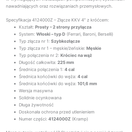
nawadniających oraz rozwiązaniach przemysłowych.
Specyfikacja 4124000Z – Złącze KKV 4″ z króćcem:
Kształt:
Prosty – 2 strony przyłącza
System:
Włoski – typ D
(Ferrari, Baroni, Berselli)
Typ złącza nr 1:
Szybkozłącze
Typ złącza nr 1 – męskie/żeńskie:
Męskie
Typ połączenia nr 2:
Króciec na wąż
Długość całkowita:
225 mm
Średnica połączenia 1:
4 cal
Średnica końcówki do węża:
4 cal
Średnica końcówki do węża:
101,6 mm
Wersja masywna
Solidnie ocynkowana
Długa żywotność
Doskonała ochrona przed utlenieniem
Numer części:
4124000Z
(Kramp)