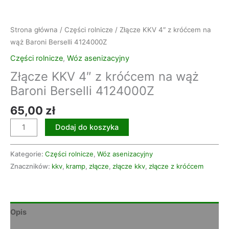
Strona główna
/
Części rolnicze
/ Złącze KKV 4″ z króćcem na
wąż Baroni Berselli 4124000Z
Części rolnicze
,
Wóz asenizacyjny
Złącze KKV 4″ z króćcem na wąż
Baroni Berselli 4124000Z
65,00
zł
Dodaj do koszyka
Kategorie:
Części rolnicze
,
Wóz asenizacyjny
Znaczników:
kkv
,
kramp
,
złącze
,
złącze kkv
,
złącze z króćcem
Opis