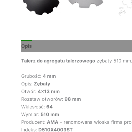
Opis
Opinie (0)
Talerz do agregatu talerzowego
zębaty 510 mm,
Grubość:
4 mm
Opis:
Zębaty
Otwór:
4×13 mm
Rozstaw otworów:
98 mm
Wklęsłość:
64
Wymiar:
510 mm
Producent:
AMA
– renomowana włoska firma prod
Indeks:
D510X4003ST