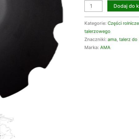
Dodaj do 
grubość
4
mm
Kategorie:
Części rolnicze
Kockerling
talerzowego
910964
Znaczniki:
ama
,
talerz do
Smart
Marka:
AMA