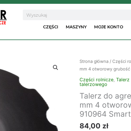
Search
CZĘŚCI
MASZYNY
MOJE KONTO
ilość
Strona główna
/
Części ro
Talerz
mm 4 otworowy grubość 
do
Części rolnicze
,
Talerz
agregatu
talerzowego
talerzowego
Talerz do agr
zębaty
mm 4 otworow
510
910964 Smart
mm
4
84,00
zł
otworowy