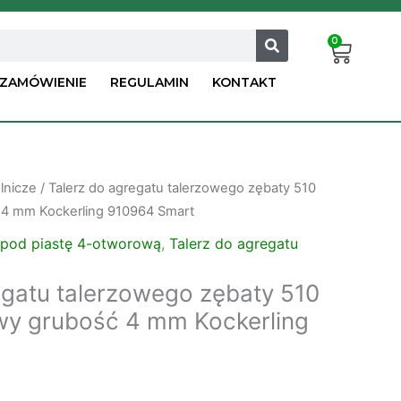
0
Cart
ZAMÓWIENIE
REGULAMIN
KONTAKT
lnicze
/ Talerz do agregatu talerzowego zębaty 510
4 mm Kockerling 910964 Smart
 pod piastę 4-otworową
,
Talerz do agregatu
egatu talerzowego zębaty 510
y grubość 4 mm Kockerling