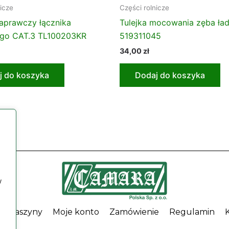
nicze
Części rolnicze
aprawczy łącznika
Tulejka mocowania zęba ł
ego CAT.3 TL100203KR
519311045
34,00
zł
j do koszyka
Dodaj do koszyka
w
Maszyny
Moje konto
Zamówienie
Regulamin