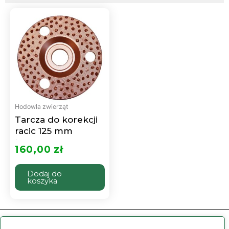
Hodowla zwierząt
Tarcza do korekcji
racic 125 mm
Oceniono
0
160,00
zł
na
5
Dodaj do
koszyka