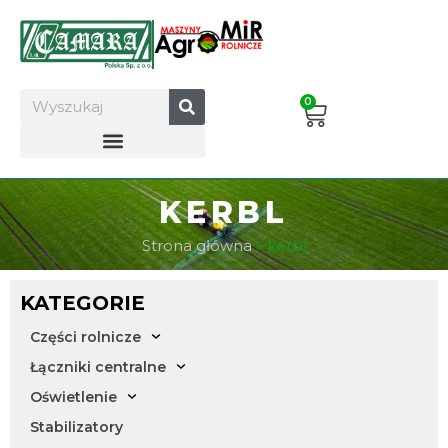
Skip
to
content
Search
0
Cart
KERBL
Strona główna
»
kerbl
KATEGORIE
Części rolnicze
Łączniki centralne
Oświetlenie
Stabilizatory