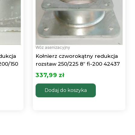
Wóz asenizacyjny
dukcja
Kołnierz czworokątny redukcja
200/150
rozstaw 250/225 8” fi-200 42437
337,99
zł
Dodaj do koszyka