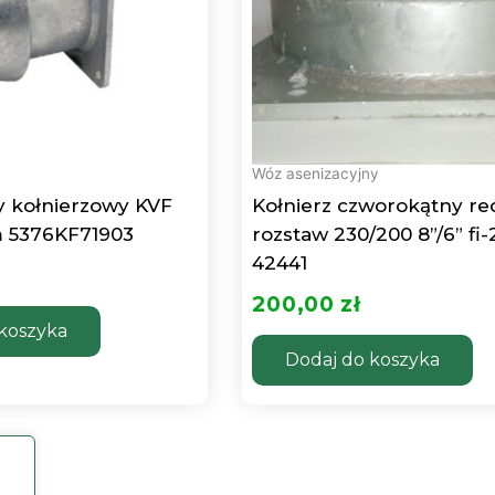
Wóz asenizacyjny
ny kołnierzowy KVF
Kołnierz czworokątny re
m 5376KF71903
rozstaw 230/200 8”/6” fi-
42441
200,00
zł
koszyka
Dodaj do koszyka