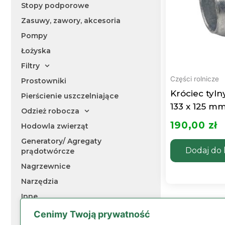
Stopy podporowe
Zasuwy, zawory, akcesoria
Pompy
Łożyska
Filtry
Części rolnicze
Prostowniki
Króciec tyl
Pierścienie uszczelniające
133 x 125 m
Odzież robocza
190,00
zł
Hodowla zwierząt
Generatory/ Agregaty
Dodaj do 
prądotwórcze
Nagrzewnice
Narzędzia
Inne
Katalogi
Cenimy Twoją prywatność