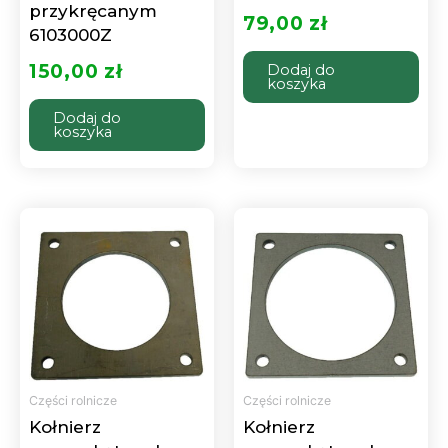
przykręcanym
79,00
zł
6103000Z
150,00
zł
Dodaj do
koszyka
Dodaj do
koszyka
Części rolnicze
Części rolnicze
Kołnierz
Kołnierz