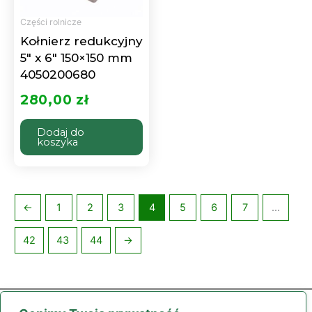
Części rolnicze
Kołnierz redukcyjny
5″ x 6″ 150×150 mm
4050200680
280,00
zł
Dodaj do
koszyka
←
1
2
3
4
5
6
7
…
42
43
44
→