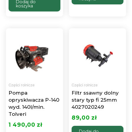
Dodaj do
koszyka
Części rolnicze
Części rolnicze
Pompa
Filtr ssawny dolny
opryskiwacza P-140
stary typ fi 25mm
wyd. 140l/min.
4027020249
Tolveri
89,00
zł
1 490,00
zł
Dodaj do