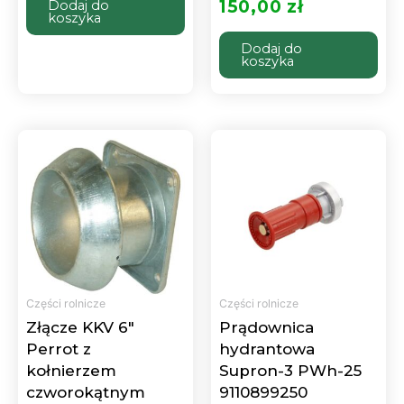
150,00
zł
Dodaj do
koszyka
Dodaj do
koszyka
Części rolnicze
Części rolnicze
Złącze KKV 6″
Prądownica
Perrot z
hydrantowa
kołnierzem
Supron-3 PWh-25
czworokątnym
9110899250