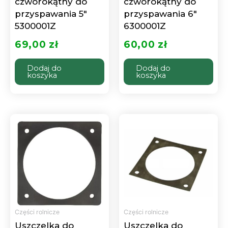
czworokątny do
czworokątny do
przyspawania 5″
przyspawania 6″
5300001Z
6300001Z
69,00
zł
60,00
zł
Dodaj do
Dodaj do
koszyka
koszyka
Części rolnicze
Części rolnicze
Uszczelka do
Uszczelka do