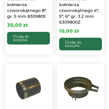
kołnierza
kołnierza
czworokątnego 8″,
czworokątnego 4″;
gr. 5 mm 8309805
5″; 6″ gr. 3.2 mm
6309800Z
30,00
zł
10,00
zł
Dodaj do
koszyka
Dodaj do
koszyka