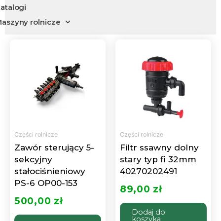
atalogi
aszyny rolnicze
Części rolnicze
Części rolnicze
Zawór sterujący 5-
Filtr ssawny dolny
sekcyjny
stary typ fi 32mm
stałociśnieniowy
40270202491
PS-6 OP00-153
89,00
zł
500,00
zł
Dodaj do
koszyka