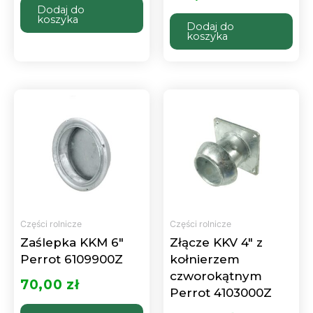
Dodaj do
koszyka
Dodaj do
koszyka
Części rolnicze
Części rolnicze
Zaślepka KKM 6″
Złącze KKV 4″ z
Perrot 6109900Z
kołnierzem
czworokątnym
70,00
zł
Perrot 4103000Z