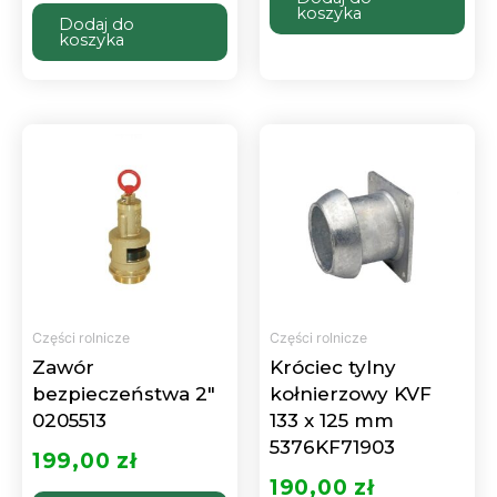
koszyka
Dodaj do
koszyka
Części rolnicze
Części rolnicze
Zawór
Króciec tylny
bezpieczeństwa 2″
kołnierzowy KVF
0205513
133 x 125 mm
5376KF71903
199,00
zł
190,00
zł