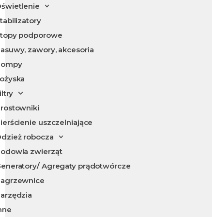
świetlenie
tabilizatory
topy podporowe
asuwy, zawory, akcesoria
Pompy
ożyska
iltry
rostowniki
ierścienie uszczelniające
dzież robocza
odowla zwierząt
eneratory/ Agregaty prądotwórcze
agrzewnice
arzędzia
nne