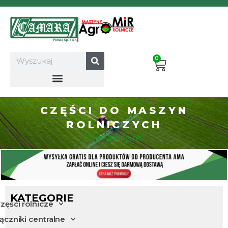
Przejdź
do
treści
Search
0
Cart
CZĘŚCI DO MASZYN
ROLNICZYCH
Strona główna
KATEGORIE
zęści rolnicze
ączniki centralne