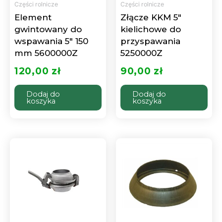
Części rolnicze
Części rolnicze
Element
Złącze KKM 5″
gwintowany do
kielichowe do
wspawania 5″ 150
przyspawania
mm 5600000Z
5250000Z
120,00
zł
90,00
zł
Dodaj do
Dodaj do
koszyka
koszyka