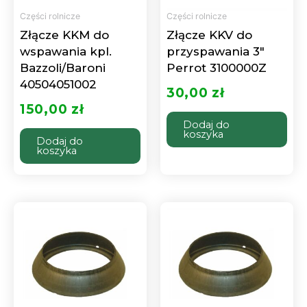
Części rolnicze
Części rolnicze
Złącze KKM do
Złącze KKV do
wspawania kpl.
przyspawania 3″
Bazzoli/Baroni
Perrot 3100000Z
40504051002
30,00
zł
150,00
zł
Dodaj do
koszyka
Dodaj do
koszyka